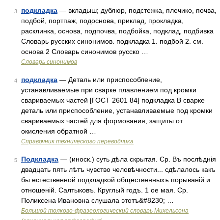
подкладка
— вкладыш; дублюр, подстежка, плечико, почва,
3
подбой, портпаж, подоснова, приклад, прокладка,
расклинка, основа, подпочва, подбойка, подклад, подбивка
Словарь русских синонимов. подкладка 1. подбой 2. см.
основа 2 Словарь синонимов русско …
Словарь синонимов
подкладка
— Деталь или приспособление,
4
устанавливаемые при сварке плавлением под кромки
свариваемых частей [ГОСТ 2601 84] подкладка В сварке
деталь или приспособление, устанавливаемые под кромки
свариваемых частей для формования, защиты от
окисления обратной …
Справочник технического переводчика
Подкладка
— (иноск.) суть дѣла скрытая. Ср. Въ послѣднія
5
двадцать пять лѣтъ чувство человѣчности... сдѣлалось какъ
бы естественной подкладкой общественныхъ порываній и
отношеній. Салтыковъ. Круглый годъ. 1 ое мая. Ср.
Поликсена Ивановна слушала этотъ&#8230; …
Большой толково-фразеологический словарь Михельсона