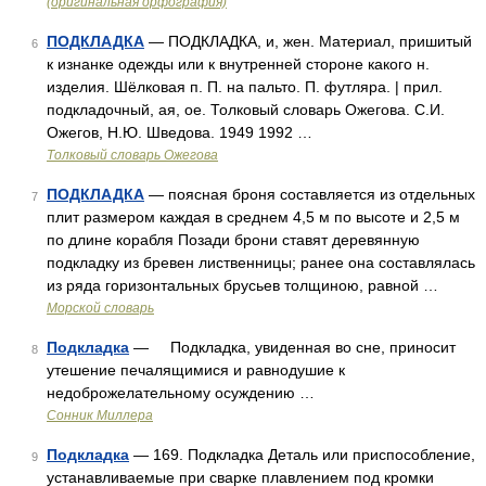
(оригинальная орфография)
ПОДКЛАДКА
— ПОДКЛАДКА, и, жен. Материал, пришитый
6
к изнанке одежды или к внутренней стороне какого н.
изделия. Шёлковая п. П. на пальто. П. футляра. | прил.
подкладочный, ая, ое. Толковый словарь Ожегова. С.И.
Ожегов, Н.Ю. Шведова. 1949 1992 …
Толковый словарь Ожегова
ПОДКЛАДКА
— поясная броня составляется из отдельных
7
плит размером каждая в среднем 4,5 м по высоте и 2,5 м
по длине корабля Позади брони ставят деревянную
подкладку из бревен лиственницы; ранее она составлялась
из ряда горизонтальных брусьев толщиною, равной …
Морской словарь
Подкладка
— Подкладка, увиденная во сне, приносит
8
утешение печалящимися и равнодушие к
недоброжелательному осуждению …
Сонник Миллера
Подкладка
— 169. Подкладка Деталь или приспособление,
9
устанавливаемые при сварке плавлением под кромки